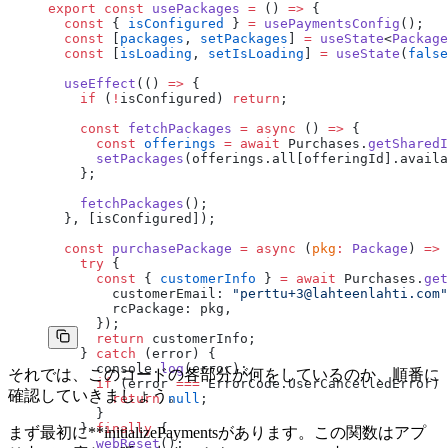
export
 const
 usePackages
 =
 () 
=>
 {
  const
 { 
isConfigured
 } 
=
 usePaymentsConfig
();
  const
 [
packages
, 
setPackages
] 
=
 useState
<
Package
  const
 [
isLoading
, 
setIsLoading
] 
=
 useState
(
false
  useEffect
(() 
=>
 {
    if
 (
!
isConfigured) 
return
;
    const
 fetchPackages
 =
 async
 () 
=>
 {
      const
 offerings
 =
 await
 Purchases.
getSharedI
      setPackages
(offerings.all[offeringId].availa
    };
    fetchPackages
();
  }, [isConfigured]);
  const
 purchasePackage
 =
 async
 (
pkg
:
 Package
) 
=>
 
    try
 {
      const
 { 
customerInfo
 } 
=
 await
 Purchases.
get
        customerEmail: 
"perttu+3@lahteenlahti.com"
        rcPackage: pkg,
      });
      return
 customerInfo;
    } 
catch
 (error) {
      console.
log
(error);
それでは、このコードの各部分が何をしているのか、順番に
      if
 (error 
===
 ErrorCode.UserCancelledError) 
確認していきましょう。
        return
 null
;
      }
    } 
finally
 {
まず最初に**initializePaymentsがあります。この関数はアプ
      webReset
();