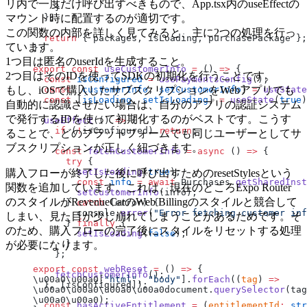
リ内で一度だけ呼び出すべきもので、App.tsx内のuseEffectの
    }
マウント時に配置するのが適切です。
  };
この関数の内部を詳しく見てみると、主に2つの処理を行っ
  return
 { packages, isLoading, purchasePackage };
ています。
};
1つ目は匿名のuserIdを生成すること。
export
 const
 useCustomerInfo
 =
 () 
=>
 {
2つ目はそのIDを使ってSDKの初期化を行うことです。
  const
 isConfigured
 =
 usePaymentsConfig
();
もし、iOSで購入したサブスクリプションをWebアプリでも
  const
 [
customerInfo
, 
setCustomerInfo
] 
=
 useState
  const
 [
isLoading
, 
setIsLoading
] 
=
 useState
(
true
)
自動的に認識させたい場合は、自分のアプリの認証システム
で発行するIDを使って初期化するのがベストです。こうす
  useEffect
(() 
=>
 {
    if
 (
!
isConfigured) 
return
;
ることで、どのプラットフォームでも同じユーザーとしてサ
ブスクリプションが正しく紐づきます。
    const
 fetchCustomerInfo
 =
 async
 () 
=>
 {
      try
 {
        setIsLoading
(
true
);
購入フローが終了した後に呼び出すためのresetStylesという
        const
 info
 =
 await
 Purchases.
getSharedInst
関数を追加しています。これは、現在のところExpo Router
        setCustomerInfo
(info);
のスタイルがRevenueCatのWeb Billingのスタイルと競合して
      } 
catch
 (error) {
        console.
error
(
"Error fetching customer inf
しまい、見た目が少し崩れてしまうことがあるためです。そ
      } 
finally
 {
のため、購入フローの完了後にスタイルをリセットする処理
        setIsLoading
(
false
);
      }
が必要になります。
    };
export
 const
 webReset
 =
 () 
=>
 {
    fetchCustomerInfo
();
\u00a0\u00a0[
"html"
, 
"body"
].
forEach
((
tag
) 
=>
  }, [isConfigured]);
\u00a0\u00a0\u00a0\u00a0document.
querySelector
(tag
\u00a0\u00a0);
  const
 hasActiveEntitlement
 =
 (
entitlementId
:
 str