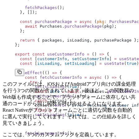
    fetchPackages
();
  }, []);
  const
 purchasePackage
 =
 async
 (
pkg
:
 PurchasesPac
    await
 Purchases.
purchasePackage
(pkg);
  };
  return
 { packages, isLoading, purchasePackage };
};
export
 const
 useCustomerInfo
 =
 () 
=>
 {
  const
 [
customerInfo
, 
setCustomerInfo
] 
=
 useState
  const
 [
isLoading
, 
setIsLoading
] 
=
 useState
(
true
)
  useEffect
(() 
=>
 {
    const
 fetchCustomerInfo
 =
 async
 () 
=>
 {
      try
 {
このファイルには、iOSおよびAndroidアプリ向けの課金処理
        setIsLoading
(
true
);
を行う3つの関数が含まれています。後ほど、この関数群の
        const
 info
 =
 await
 Purchases.
getCustomerIn
        setCustomerInfo
(info);
Web版も作成することで、プラットフォームに依存しない共
      } 
catch
 (error) {
通のコードから同じ関数を呼び出せるようになります。
        console.
error
(
"Error fetching customer inf
React Nativeがプラットフォームごとに適切な関数を自動的
      } 
finally
 {
        setIsLoading
(
false
);
に選んで実行してくれます。それでは、この仕組みを詳しく
      }
見ていきましょう。
    };
    fetchCustomerInfo
();
ここでは、3つのカスタムフックを定義しています。