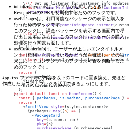
    \
/
\
/
 Set up listener for customer info updates
initializePaymentsは、アプリが起動したときに
    const
 customerInfoUpdated
 =
 (
info
:
 CustomerInf
      setCustomerInfo
(info);
RevenueCatのSDKを初期化するためのフックです。
    };
usePackagesは、利用可能なパッケージの表示と購入を
行うためのフックです。
    Purchases.
addCustomerInfoUpdateListener
(custom
このフックは、課金パッケージを表示する画面内で呼
    return
 () 
=>
 {
び出します。さらに、このフックはパッケージの購入
      Purchases.
removeCustomerInfoUpdateListener
(c
    };
処理を行う関数も返します。
  }, []);
useCustomerInfoは、ユーザーが正しいエンタイトルメ
ント（権利）を持っているかどうかを確認し、その結
  const
 hasActiveEntitlement
 =
 (
entitlementId
:
 str
    return
 !!
customerInfo?.entitlements.active[ent
果に応じてコンテンツへのアクセス可否を判断するた
  };
めのフックです。
  return
 {
    customerInfo,
ファイルの内容を以下のコードに置き換え、先ほど
App.tsx
    isLoading,
作成したカスタムフックを活用できるようにします。
    hasActiveEntitlement,
  };
export
 default
 function
 HomeScreen
() {
};
  const
 { 
packages
, 
isLoading
, 
purchasePackage
 } 
=
  return
 (
    <
ScrollView
 style
=
{styles.container}>
      {packages?.
map
((
p
) 
=>
 (
        <
PackageCard
          key
=
{p.identifier}
          pkg
=
{p}
          purchasePackage
=
{purchasePackage}