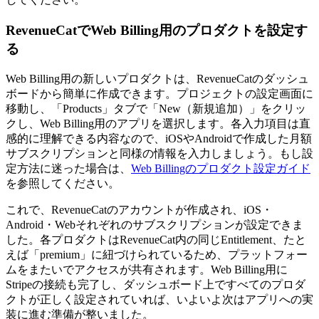
RevenueCatでWeb Billing用のプロダクトを設定す
る
Web Billing用の新しいプロダクトは、RevenueCatのダッシュ
ボードから簡単に作成できます。プロジェクトの設定画面に
移動し、「Products」タブで「New（新規追加）」をクリッ
クし、Web Billing用のアプリを選択します。各入力項目は直
感的に理解できる内容なので、iOSやAndroidで作成した月額
サブスクリプションと同様の情報を入力しましょう。もし設
定方法に迷った場合は、
Web Billingのプロダクト設定ガイド
を参照してください。
これで、RevenueCatのアカウントが作成され、iOS・
Android・Webそれぞれのサブスクリプションが設定できま
した。各プロダクトはRevenueCat内の同じEntitlement、たと
えば「premium」に紐づけられているため、プラットフォー
ムをまたいでアクセスが共有されます。Web Billing用に
Stripeの接続も完了し、ダッシュボード上ですべてのプロダ
クトが正しく設定されていれば、いよいよ次はアプリへの実
装に進む準備が整いました。