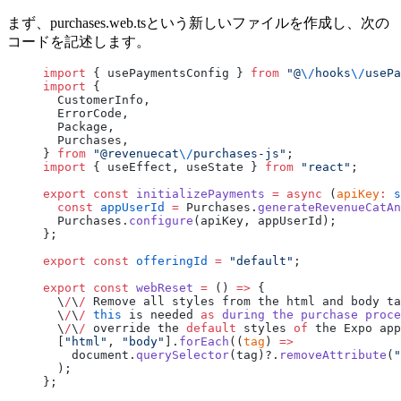
まず、purchases.web.tsという新しいファイルを作成し、次の
コードを記述します。
import
 { usePaymentsConfig } 
from
 "@
\/
hooks
\/
usePa
import
 {
  CustomerInfo,
  ErrorCode,
  Package,
  Purchases,
} 
from
 "@revenuecat
\/
purchases-js"
;
import
 { useEffect, useState } 
from
 "react"
;
export
 const
 initializePayments
 =
 async
 (
apiKey
:
 s
  const
 appUserId
 =
 Purchases.
generateRevenueCatAn
  Purchases.
configure
(apiKey, appUserId);
};
export
 const
 offeringId
 =
 "default"
;
export
 const
 webReset
 =
 () 
=>
 {
  \
/
\
/
 Remove all styles from the html and body ta
  \
/
\
/
 this
 is needed 
as
 during
 the
 purchase
 proce
  \
/
\
/
 override the 
default
 styles 
of
 the Expo app
  [
"html"
, 
"body"
].
forEach
((
tag
) 
=>
    document.
querySelector
(tag)?.
removeAttribute
(
"
  );
};