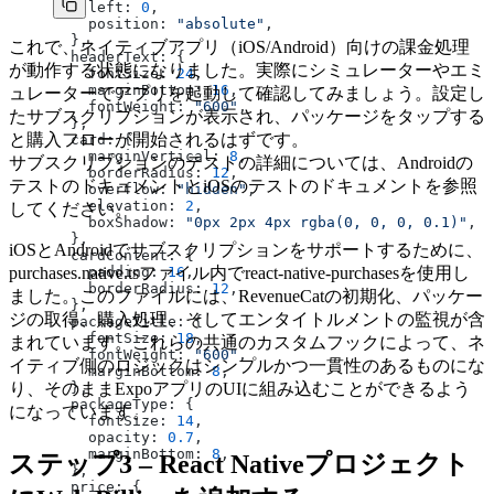
    left: 
0
,
    position: 
"absolute"
,
  },
これで、ネイティブアプリ（iOS/Android）向けの課金処理
  headerText: {
が動作する状態になりました。実際にシミュレーターやエミ
    fontSize: 
24
,
    marginBottom: 
16
,
ュレーターでアプリを起動して確認してみましょう。設定し
    fontWeight: 
"600"
,
たサブスクリプションが表示され、パッケージをタップする
  },
と購入フローが開始されるはずです。
  card: {
    marginVertical: 
8
,
サブスクリプションのテストの詳細については、Androidの
    borderRadius: 
12
,
テストのドキュメントとiOSのテストのドキュメントを参照
    overflow: 
"hidden"
,
    elevation: 
2
,
してください。
    boxShadow: 
"0px 2px 4px rgba(0, 0, 0, 0.1)"
,
  },
iOSとAndroidでサブスクリプションをサポートするために、
  cardContent: {
purchases.native.tsファイル内でreact-native-purchasesを使用し
    padding: 
16
,
    borderRadius: 
12
,
ました。このファイルには、RevenueCatの初期化、パッケー
  },
ジの取得、購入処理、そしてエンタイトルメントの監視が含
  packageTitle: {
    fontSize: 
18
,
まれています。これらの共通のカスタムフックによって、ネ
    fontWeight: 
"600"
,
イティブ側のロジックはシンプルかつ一貫性のあるものにな
    marginBottom: 
8
,
り、そのままExpoアプリのUIに組み込むことができるよう
  },
  packageType: {
になっています。
    fontSize: 
14
,
    opacity: 
0.7
,
    marginBottom: 
8
,
ステップ3 – React Nativeプロジェクト
  },
  price: {