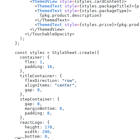
      <
ThemedView
 style
=
{styles.cardContent}>
        <
ThemedText
 style
=
{styles.packageTitle}>{p
        <
ThemedText
 style
=
{styles.packageType}>
          {pkg.product.description}
        <\/ThemedText>
        <
ThemedText
 style
=
{styles.price}>{pkg.prod
      <\/ThemedView>
    <\/TouchableOpacity>
  );
};
const styles = StyleSheet.create({
  container: {
    flex: 
1
,
    padding: 
16
,
  },
  titleContainer: {
    flexDirection: 
"row"
,
    alignItems: 
"center"
,
    gap: 
8
,
  },
  stepContainer: {
    gap: 
8
,
    marginBottom: 
8
,
    padding: 
8
,
  },
  reactLogo: {
    height: 
178
,
    width: 
290
,
    bottom: 
0
,