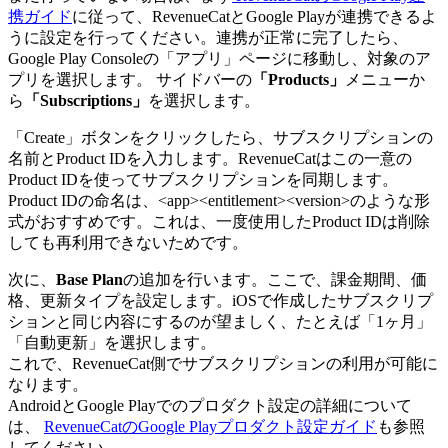
携ガイド
に従って、RevenueCatとGoogle Playが連携できるよ
うに設定を行ってください。連携が正常に完了したら、
Google Play Consoleの「アプリ」ページに移動し、対象のア
プリを選択します。 サイドバーの
「Products」
メニューか
ら
「Subscriptions」
を選択します。
「Create」ボタンをクリックしたら、サブスクリプションの
名前とProduct IDを入力します。RevenueCatはこの一意の
Product IDを使ってサブスクリプションを同期します。
Product IDの命名は、<app><entitlement><version>のような形
式がおすすめです。これは、一度使用したProduct IDは削除
しても再利用できないためです。
次に、
Base Plan
の追加を行います。ここで、課金期間、価
格、更新タイプを設定します。iOSで作成したサブスクリプ
ションと同じ内容にするのが望ましく、たとえば「1ヶ月」
「自動更新」を選択します。
これで、RevenueCat側でサブスクリプションの利用が可能に
なります。
AndroidとGoogle Playでのプロダクト設定の詳細について
は、
RevenueCatのGoogle Playプロダクト設定ガイド
も参照
してください。