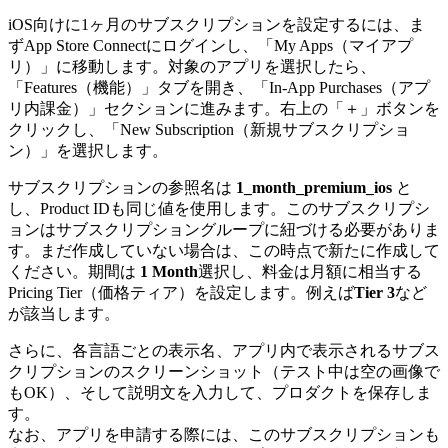
iOS向けに1ヶ月のサブスクリプションを設定するには、ま
ずApp Store Connectにログインし、「My Apps（マイアプ
リ）」に移動します。対象のアプリを選択したら、
「Features（機能）」タブを開き、「In-App Purchases（アプ
リ内課金）」セクションに進みます。右上の「＋」ボタンを
クリックし、「New Subscription（新規サブスクリプショ
ン）」を選択します。
サブスクリプションの参照名は
1_month_premium_ios
と
し、Product IDも同じ値を使用します。このサブスクリプシ
ョンはサブスクリプショングループに紐づける必要がありま
す。まだ作成していない場合は、この時点で新たに作成して
ください。期間は
1 Month
選択し、料金は月額に相当する
Pricing Tier（価格ティア）を設定します。例えば
Tier 3
など
が該当します。
さらに、各言語ごとの表示名、アプリ内で表示されるサブス
クリプションのスクリーンショット（テスト中は空の画像で
もOK）、そして説明文を入力して、プロダクトを保存しま
す。
なお、アプリを申請する際には、このサブスクリプションも