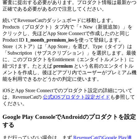
審査に提出する必要があります。プロダクト情報は最新かつ
正確である必要があるので注意してください。
続いてRevenueCatのダッシュボードに移動します。
Products（プロダクト）タブ内で「+ New（新規追加）」を
クリックし、先ほどApp Store Connectで作成したのと同じ
Product ID
1_month_premium_ios
を使って登録します。
Store（ストア）は「App Store」を選び、Type（タイプ）は
「Subscription（サブスクリプション）」を選択します。最後
に、このプロダクトをEntitlement（エンタイトルメント）に
紐づけます。たとえば
premium
という名前のエンタイトル
メントを作成し、後ほどアプリ内でユーザーがプレミアム機
能を利用できるかどうかの判定に使います。
iOSとApp Store Connectでのプロダクト設定の詳細について
は、RevenueCatの
公式iOSプロダクト設定ガイド
も参照して
ください。
Google Play ConsoleでAndroidのプロダクトを設定
する
まだ行っていない場合は、まず
RevenueCatのGoogle Play連