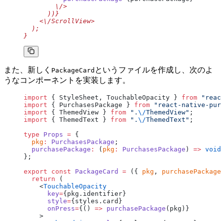
        \/>
      ))}
    <\/ScrollView>
  );
}
また、新しく
というファイルを作成し、次のよ
PackageCard
うなコンポーネントを実装します。
import
 { StyleSheet, TouchableOpacity } 
from
 "reac
import
 { PurchasesPackage } 
from
 "react-native-pur
import
 { ThemedView } 
from
 ".
\/
ThemedView"
;
import
 { ThemedText } 
from
 ".
\/
ThemedText"
;
type
 Props
 =
 {
  pkg
:
 PurchasesPackage
;
  purchasePackage
:
 (
pkg
:
 PurchasesPackage
) 
=>
 void
};
export
 const
 PackageCard
 =
 ({ 
pkg
, 
purchasePackage
  return
 (
    <
TouchableOpacity
      key
=
{pkg.identifier}
      style
=
{styles.card}
      onPress
=
{() 
=>
 purchasePackage
(pkg)}
    >