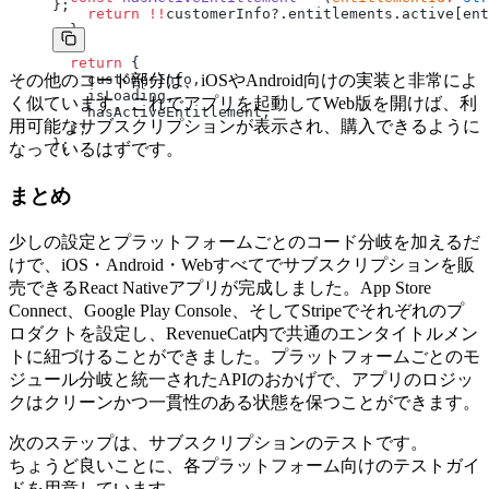
};
    return
 !!
customerInfo?.entitlements.active[ent
  };
  return
 {
その他のコード部分は、iOSやAndroid向けの実装と非常によ
    customerInfo,
    isLoading,
く似ています。これでアプリを起動してWeb版を開けば、利
    hasActiveEntitlement,
用可能なサブスクリプションが表示され、購入できるように
  };
};
なっているはずです。
まとめ
少しの設定とプラットフォームごとのコード分岐を加えるだ
けで、iOS・Android・Webすべてでサブスクリプションを販
売できるReact Nativeアプリが完成しました。App Store
Connect、Google Play Console、そしてStripeでそれぞれのプ
ロダクトを設定し、RevenueCat内で共通のエンタイトルメン
トに紐づけることができました。プラットフォームごとのモ
ジュール分岐と統一されたAPIのおかげで、アプリのロジッ
クはクリーンかつ一貫性のある状態を保つことができます。
次のステップは、サブスクリプションのテストです。
ちょうど良いことに、各プラットフォーム向けのテストガイ
ドを用意しています。