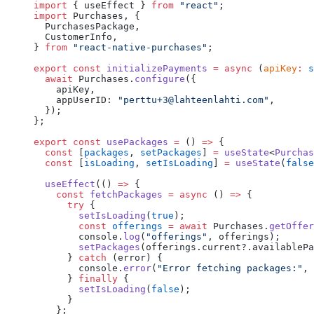
import
 { useEffect } 
from
 "react"
;
import
 Purchases, {
  PurchasesPackage,
  CustomerInfo,
} 
from
 "react-native-purchases"
;
export
 const
 initializePayments
 =
 async
 (
apiKey
:
 s
  await
 Purchases.
configure
({
    apiKey,
    appUserID: 
"perttu+3@lahteenlahti.com"
,
  });
};
export
 const
 usePackages
 =
 () 
=>
 {
  const
 [
packages
, 
setPackages
] 
=
 useState
<
Purchas
  const
 [
isLoading
, 
setIsLoading
] 
=
 useState
(
false
  useEffect
(() 
=>
 {
    const
 fetchPackages
 =
 async
 () 
=>
 {
      try
 {
        setIsLoading
(
true
);
        const
 offerings
 =
 await
 Purchases.
getOffer
        console.
log
(
"offerings"
, offerings);
        setPackages
(offerings.current?.availablePa
      } 
catch
 (error) {
        console.
error
(
"Error fetching packages:"
, 
      } 
finally
 {
        setIsLoading
(
false
);
      }
    };