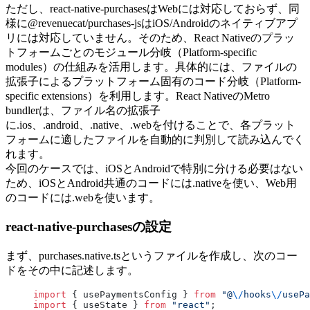
ただし、react-native-purchasesはWebには対応しておらず、同
様に@revenuecat/purchases-jsはiOS/Androidのネイティブアプ
リには対応していません。そのため、React Nativeのプラッ
トフォームごとのモジュール分岐（Platform-specific
modules）の仕組みを活用します。具体的には、ファイルの
拡張子によるプラットフォーム固有のコード分岐（Platform-
specific extensions）を利用します。React NativeのMetro
bundlerは、ファイル名の拡張子
に.ios、.android、.native、.webを付けることで、各プラット
フォームに適したファイルを自動的に判別して読み込んでく
れます。
今回のケースでは、iOSとAndroidで特別に分ける必要はない
ため、iOSとAndroid共通のコードには.nativeを使い、Web用
のコードには.webを使います。
react-native-purchasesの設定
まず、purchases.native.tsというファイルを作成し、次のコー
ドをその中に記述します。
import
 { usePaymentsConfig } 
from
 "@
\/
hooks
\/
usePa
import
 { useState } 
from
 "react"
;