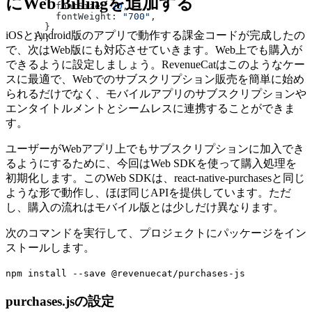
にWeb Billingを追加する
    fontSize: 
20
,
    fontWeight: 
"700"
,
  },
iOSとAndroid版のアプリで動作する課金コードが完成したの
});
で、次はWeb版にも対応させていきます。Web上でも購入が
できるように設定しましょう。RevenueCatはこのようなケー
スに最適で、Webでのサブスクリプション販売を簡単に始め
られるだけでなく、モバイルアプリのサブスクリプションや
エンタイトルメントとシームレスに連携することができま
す。
ユーザーがWebアプリ上でもサブスクリプションに加入でき
るようにするために、今回はWeb SDKを使って購入処理を
初期化します。このWeb SDKは、react-native-purchasesと同じ
ような形で動作し、ほぼ同じAPIを提供しています。ただ
し、購入の流れはモバイル版とは少しだけ異なります。
次のコマンドを実行して、プロジェクトにパッケージをイン
ストールします。
npm install --save @revenuecat/purchases-js
purchases.jsの設定