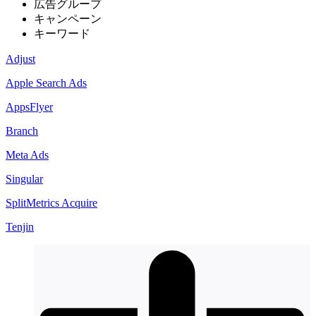
広告グループ
キャンペーン
キーワード
Adjust
Apple Search Ads
AppsFlyer
Branch
Meta Ads
Singular
SplitMetrics Acquire
Tenjin