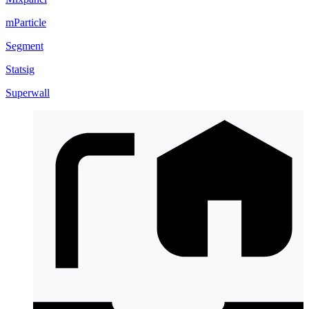
mParticle
Segment
Statsig
Superwall