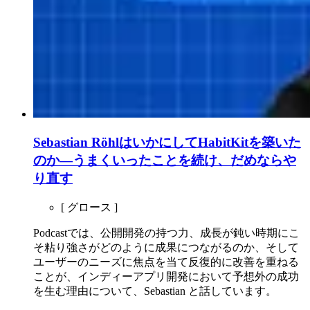
Sebastian RöhlはいかにしてHabitKitを築いた
のか―うまくいったことを続け、だめならや
り直す
[ グロース ]
Podcastでは、公開開発の持つ力、成長が鈍い時期にこ
そ粘り強さがどのように成果につながるのか、そして
ユーザーのニーズに焦点を当て反復的に改善を重ねる
ことが、インディーアプリ開発において予想外の成功
を生む理由について、Sebastian と話しています。