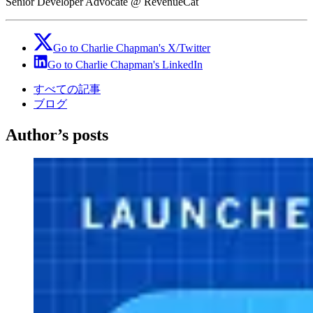
Senior Developer Advocate @ RevenueCat
Go to
Charlie Chapman
's
X/Twitter
Go to
Charlie Chapman
's
LinkedIn
すべての記事
ブログ
Author’s posts