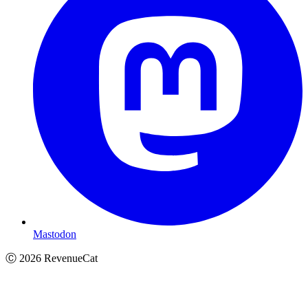
Mastodon
Ⓒ
2026
RevenueCat