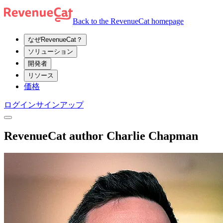
Back to the RevenueCat homepage
なぜRevenueCat？
ソリューション
開発者
リソース
価格
ログイン
サインアップ
RevenueCat author Charlie Chapman