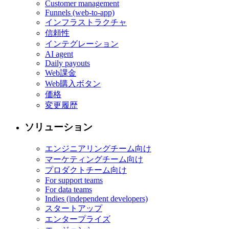
Customer management
Funnels (web-to-app)
インフラストラクチャ
信頼性
インテグレーション
AI agent
Daily payouts
Web課金
Web購入ボタン
価格
変更履歴
ソリューション
エンジニアリングチーム向け
マーケティングチーム向け
プロダクトチーム向け
For support teams
For data teams
Indies (independent developers)
スタートアップ
エンタープライズ