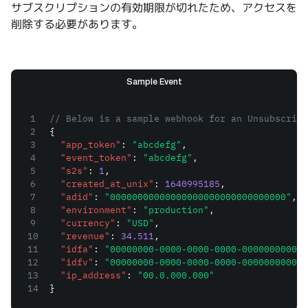
サブスクリプションの有効期限が切れたため、アクセスを
削除する必要があります。
Sample Event
1
// Below is a sample webhook for an Unsubscribe
2
{
3
"app_token"
:
"abcdefg"
,
4
"event_token"
:
"abcdefg"
,
5
"s2s"
:
1
,
6
"created_at_unix"
:
1640995185
,
7
"adid"
:
"00000000000000000000000000000000"
,
8
"environment"
:
"production"
,
9
"currency"
:
"USD"
,
10
"revenue"
:
34.511
,
11
"idfa"
:
"00000000-0000-0000-0000-000000000000
12
"idfv"
:
"00000000-0000-0000-0000-000000000000
13
"ip_address"
:
"00.0.000.000"
14
}