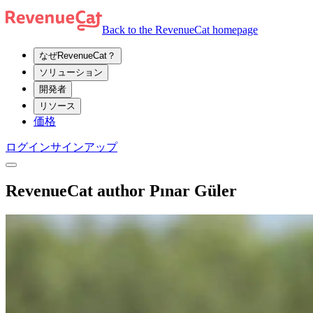
Back to the RevenueCat homepage
なぜRevenueCat？
ソリューション
開発者
リソース
価格
ログイン
サインアップ
RevenueCat author Pınar Güler