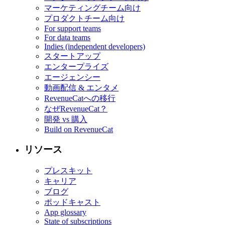
マーケティングチーム向け
プロダクトチーム向け
For support teams
For data teams
Indies (independent developers)
スタートアップ
エンタープライズ
エージェンシー
動画配信 & エンタメ
RevenueCatへの移行
なぜRevenueCat？
開発 vs 購入
Build on RevenueCat
リソース
プレスキット
キャリア
ブログ
ポッドキャスト
App glossary
State of subscriptions