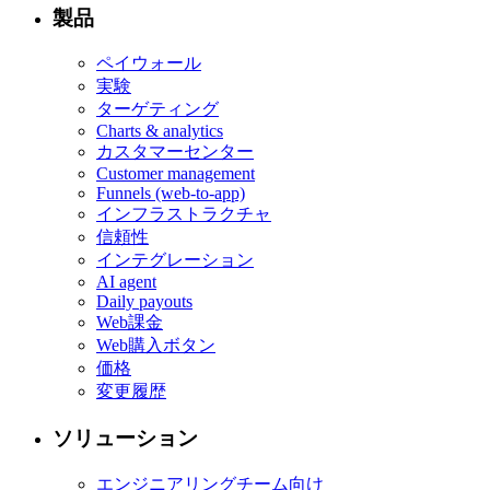
製品
ペイウォール
実験
ターゲティング
Charts & analytics
カスタマーセンター
Customer management
Funnels (web-to-app)
インフラストラクチャ
信頼性
インテグレーション
AI agent
Daily payouts
Web課金
Web購入ボタン
価格
変更履歴
ソリューション
エンジニアリングチーム向け