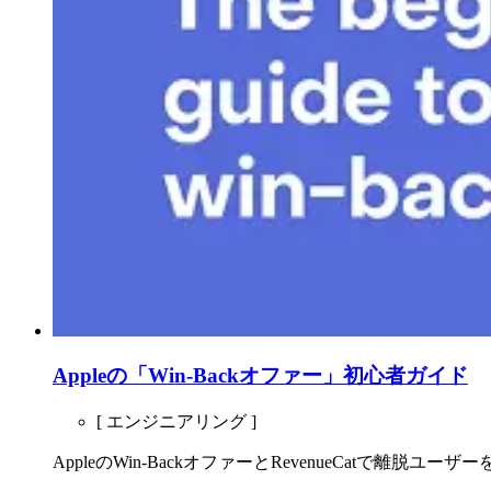
Appleの「Win-Backオファー」初心者ガイド
[ エンジニアリング ]
AppleのWin-BackオファーとRevenueCatで離脱ユー