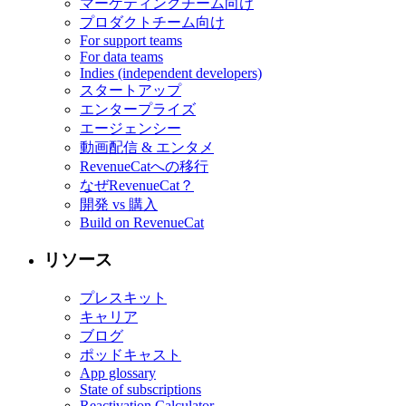
マーケティングチーム向け
プロダクトチーム向け
For support teams
For data teams
Indies (independent developers)
スタートアップ
エンタープライズ
エージェンシー
動画配信 & エンタメ
RevenueCatへの移行
なぜRevenueCat？
開発 vs 購入
Build on RevenueCat
リソース
プレスキット
キャリア
ブログ
ポッドキャスト
App glossary
State of subscriptions
Reactivation Calculator