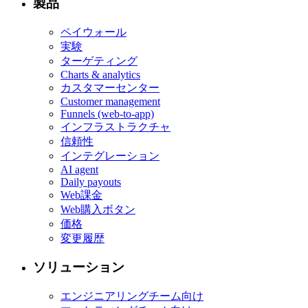
製品
ペイウォール
実験
ターゲティング
Charts & analytics
カスタマーセンター
Customer management
Funnels (web-to-app)
インフラストラクチャ
信頼性
インテグレーション
AI agent
Daily payouts
Web課金
Web購入ボタン
価格
変更履歴
ソリューション
エンジニアリングチーム向け