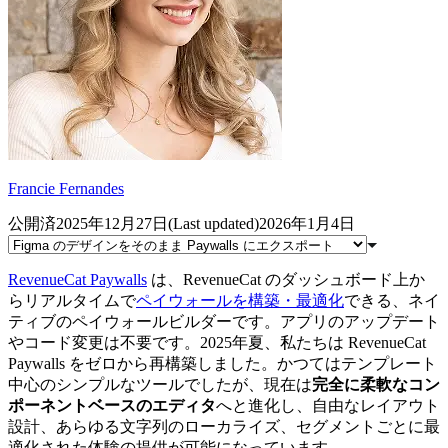
Francie Fernandes
公開済
2025年12月27日
(
Last updated
)
2026年1月4日
RevenueCat Paywalls
は、RevenueCat のダッシュボード上か
らリアルタイムで
ペイウォールを構築・最適化
できる、ネイ
ティブのペイウォールビルダーです。アプリのアップデート
やコード変更は不要です。2025年夏、私たちは RevenueCat
Paywalls をゼロから再構築しました。かつてはテンプレート
中心のシンプルなツールでしたが、現在は
完全に柔軟なコン
ポーネントベースのエディタ
へと進化し、自由なレイアウト
設計、あらゆる文字列のローカライズ、セグメントごとに最
適化された体験の提供が可能になっています。